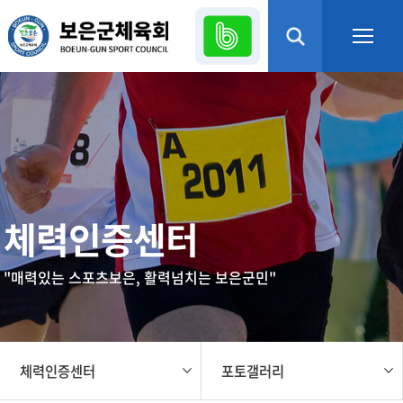
본문 바로가기
열기
열기
열기
체력인증센터
열기
"매력있는 스포츠보은, 활력넘치는 보은군민"
열기
열기
체력인증센터
포토갤러리