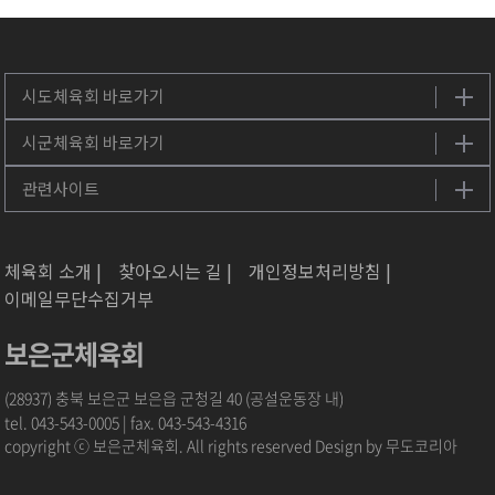
체육회 소개 |
찾아오시는 길 |
개인정보처리방침 |
이메일무단수집거부
보은군체육회
(28937) 충북 보은군 보은읍 군청길 40 (공설운동장 내)
tel. 043-543-0005 | fax. 043-543-4316
copyright ⓒ 보은군체육회. All rights reserved Design by
무도코리아