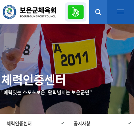
본문 바로가기
열기
열기
열기
체력인증센터
열기
"매력있는 스포츠보은, 활력넘치는 보은군민"
열기
열기
체력인증센터
공지사항