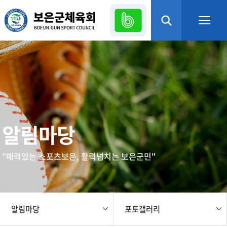
본문 바로가기
열기
열기
열기
알림마당
열기
"매력있는 스포츠보은, 활력넘치는 보은군민"
열기
열기
알림마당
포토갤러리