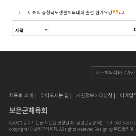
1
제35회 충청북도생활체육대회 출전 참가요강
체육회 소개 |
찾아오시는 길 |
개인정보처리방침 |
이메일
보은군체육회
(28937) 충북 보은군 보은읍 군청길 40 (공설운동장 내)
tel. 043-543-000
copyright ⓒ 보은군체육회. All rights reserved Design by
무도코리아