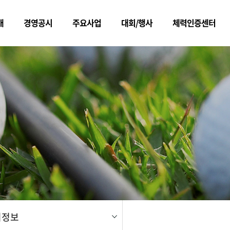
개
경영공시
주요사업
대회/행사
체력인증센터
메뉴
회정보