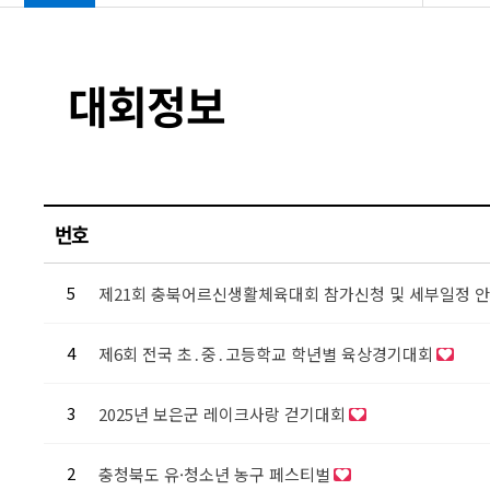
대회정보
번호
5
제21회 충북어르신생활체육대회 참가신청 및 세부일정 
4
제6회 전국 초․중․고등학교 학년별 육상경기대회
3
2025년 보은군 레이크사랑 걷기대회
2
충청북도 유·청소년 농구 페스티벌