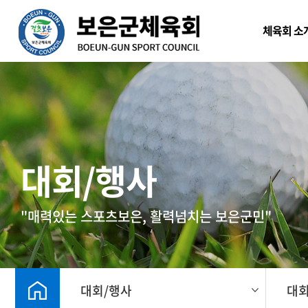
본문 바로가기
체육회 소
대회/행사
"매력있는 스포츠보은, 활력넘치는 보은군민"
대회/행사
대