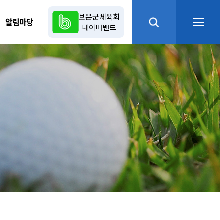
보은군체육회
알림마당
네이버밴드
열기
열기
열기
열기
열기
열기